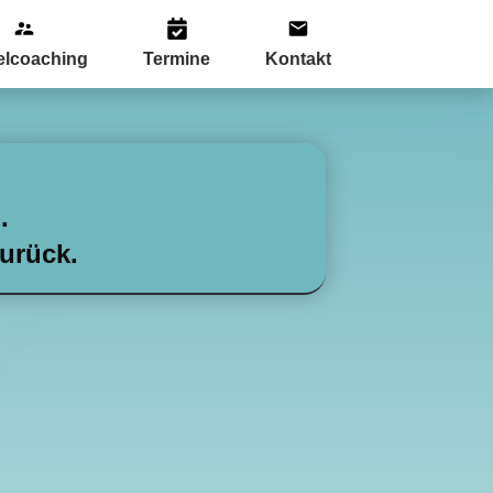
elcoaching
Termine
Kontakt
.
urück.